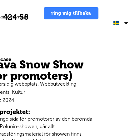
ring mig tillbaka
 424 58
timisterna.se
case
ava Snow Show
or promoters)
ersidig webbplats
,
Webbutveckling
ents
,
Kultur
:
2024
projektet:
ängd sida för promotorer av den berömda
 Polunin-showen, där allt
adsföringsmaterial för showen finns