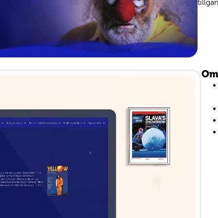
tillgä
Omf