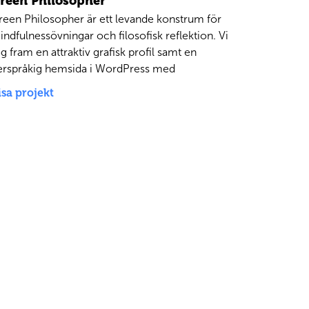
reen Philosopher
reen Philosopher är ett levande konstrum för
indfulnessövningar och filosofisk reflektion. Vi
g fram en attraktiv grafisk profil samt en
lerspråkig hemsida i WordPress med
isa projekt