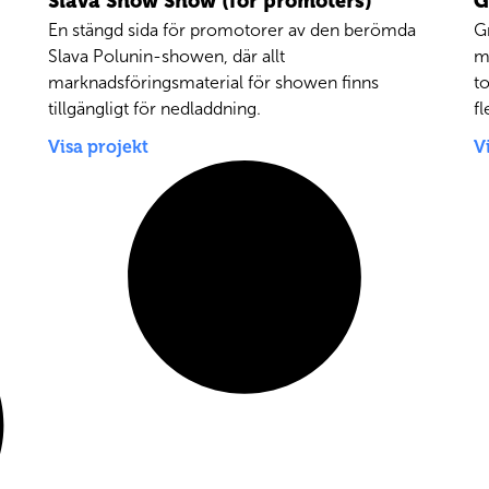
Slava Snow Show (for promoters)
G
En stängd sida för promotorer av den berömda
G
Slava Polunin-showen, där allt
m
marknadsföringsmaterial för showen finns
to
tillgängligt för nedladdning.
f
Visa projekt
V