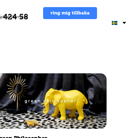
ring mig tillbaka
 424 58
timisterna.se