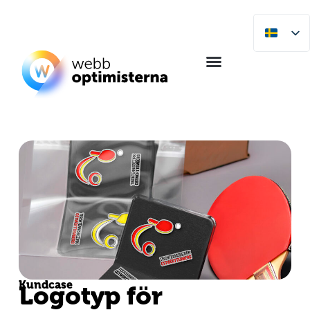
Kundcase
Logotyp för